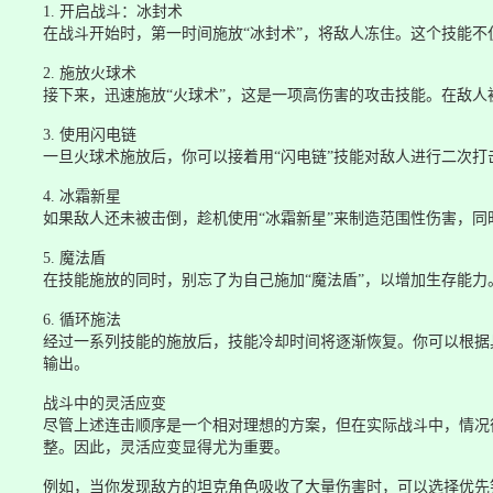
1. 开启战斗：冰封术
在战斗开始时，第一时间施放“冰封术”，将敌人冻住。这个技能
2. 施放火球术
接下来，迅速施放“火球术”，这是一项高伤害的攻击技能。在敌
3. 使用闪电链
一旦火球术施放后，你可以接着用“闪电链”技能对敌人进行二次
4. 冰霜新星
如果敌人还未被击倒，趁机使用“冰霜新星”来制造范围性伤害，
5. 魔法盾
在技能施放的同时，别忘了为自己施加“魔法盾”，以增加生存能
6. 循环施法
经过一系列技能的施放后，技能冷却时间将逐渐恢复。你可以根据
输出。
战斗中的灵活应变
尽管上述连击顺序是一个相对理想的方案，但在实际战斗中，情况
整。因此，灵活应变显得尤为重要。
例如，当你发现敌方的坦克角色吸收了大量伤害时，可以选择优先