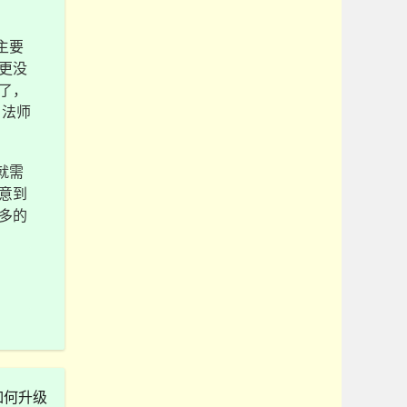
主要
更没
了，
自法师
就需
意到
多的
如何升级