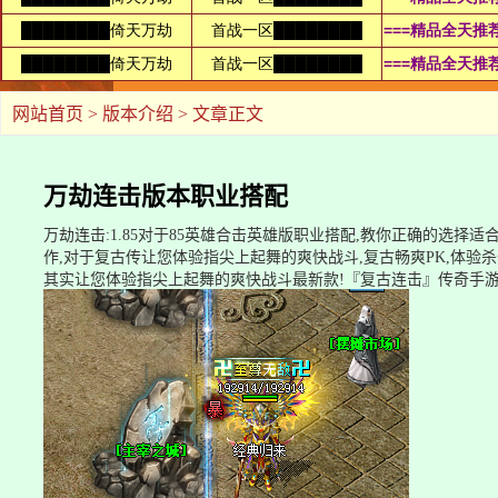
网站首页
>
版本介绍
> 文章正文
万劫连击版本职业搭配
万劫连击:1.85对于85英雄合击英雄版职业搭配,教你正确的选择适
作,对于复古传让您体验指尖上起舞的爽快战斗,复古畅爽PK,体验杀
其实让您体验指尖上起舞的爽快战斗最新款!『复古连击』传奇手游战士