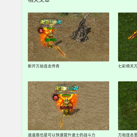
相关文章
新开万劫连击传奇
七彩倚天
逍遥扇也是可以快速提升道士的战斗力
万劫连击里