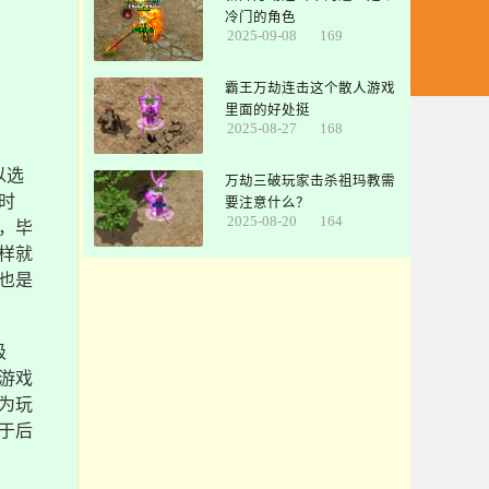
冷门的角色
2025-09-08
169
霸王万劫连击这个散人游戏
里面的好处挺
2025-08-27
168
以选
万劫三破玩家击杀祖玛教需
时
要注意什么？
2025-08-20
164
，毕
样就
也是
级
游戏
为玩
于后