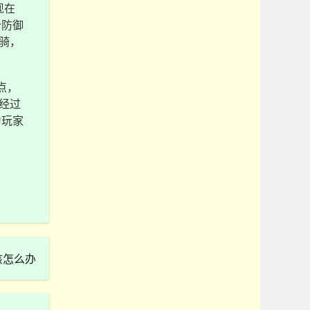
现在
个防御
骑，
点，
经过
为玩家
该怎么办