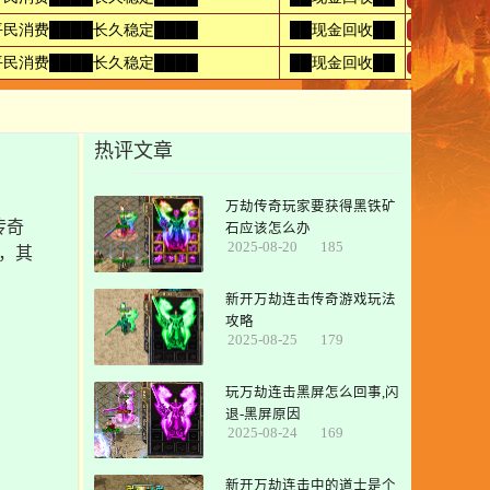
热评文章
万劫传奇玩家要获得黑铁矿
传奇
石应该怎么办
2025-08-20
185
，其
新开万劫连击传奇游戏玩法
攻略
2025-08-25
179
玩万劫连击黑屏怎么回事,闪
退-黑屏原因
2025-08-24
169
新开万劫连击中的道士是个